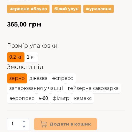
червоне яблуко
білий улун
журавлина
365,00 грн
Розмір упаковки
0.2 кг
1 кг
Змолоти під
зерно
джезва
еспресо
запарювання у чашці
гейзерна кавоварка
v-60
аеропрес
фільтр
кемекс
Додати в кошик