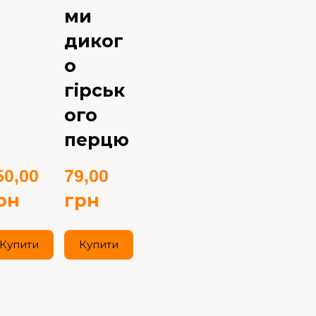
ми
диког
о
гірськ
ого
перцю
0,00 
79,00 
рн
грн
Купити
Купити