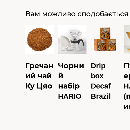
Вам можливо сподобається
Гречан
Чорни
Drip
П
ий чай
й
box
е
Ку Цяо
набір
Decaf
H
HARIO
Brazil
(
и