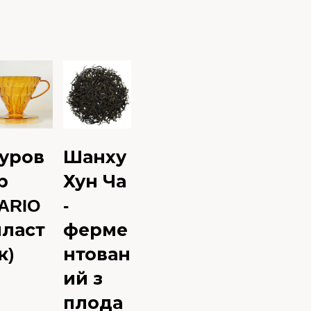
уров
Шанху
р
Хун Ча
ARIO
-
пласт
ферме
к)
нтован
ий з
плода