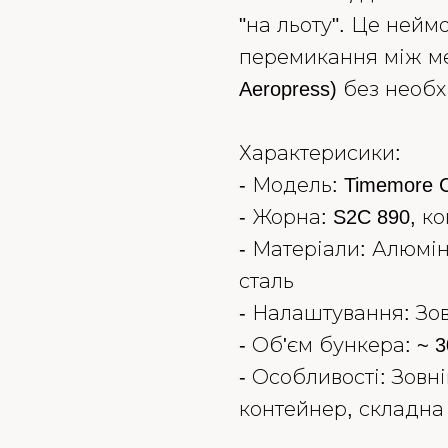
"на льоту". Це нейм
перемикання між ме
Aeropress) без необ
Характерисики:
- Модель: Timemore C
- Жорна: S2C 890, ко
- Матеріали: Алюмін
сталь
- Налаштування: Зов
- Об'єм бункера: ~ 3
- Особливості: Зовн
контейнер, складна