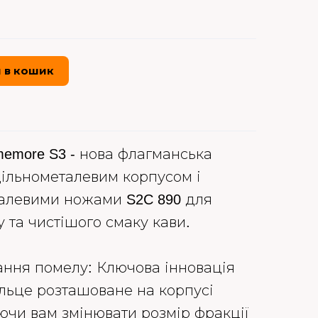
 в кошик
memore S3 - нова флагманська
цільнометалевим корпусом і
алевими ножами S2C 890 для
 та чистішого смаку кави.
ння помелу: Ключова інновація
ільце розташоване на корпусі
ючи вам змінювати розмір фракції