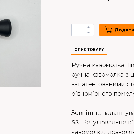
Додати
ОПИС ТОВАРУ
Ручна кавомолка Ti
ручна кавомолка з 
запатентованими ст
рівномірного помелу
Зовнішнє налаштува
S3. Регулювальне к
кавомолки, дозволя