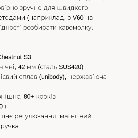
овірно зручно для швидкого
тодами (наприклад, з V60 на
хідності розбирати кавомолку.
hestnut S3
нічні, 42 мм (сталь SUS420)
ієвий сплав (unibody), нержавіюча
нішнє, 80+ кроків
0 г
ішнє регулювання, магнітний
 ручка