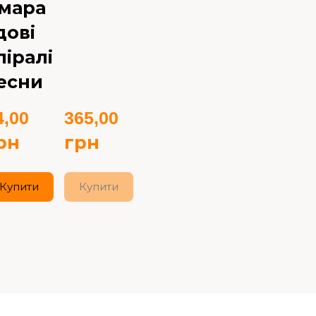
мара
дові
піралі
есни
,00 
365,00 
рн
грн
Купити
Купити