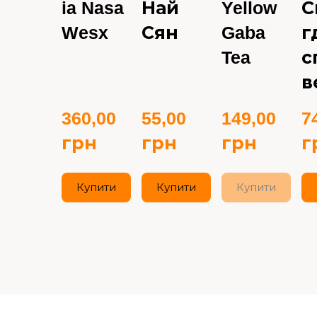
ia Nasa
Най
Yellow
С
Wesx
Сян
Gaba
г
Tea
с
в
360,00 
55,00 
149,00 
74
грн
грн
грн
г
Купити
Купити
Купити