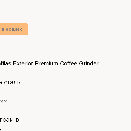
 в кошик
las Exterior Premium Coffee Grinder.
а сталь
 мм
грамів
в