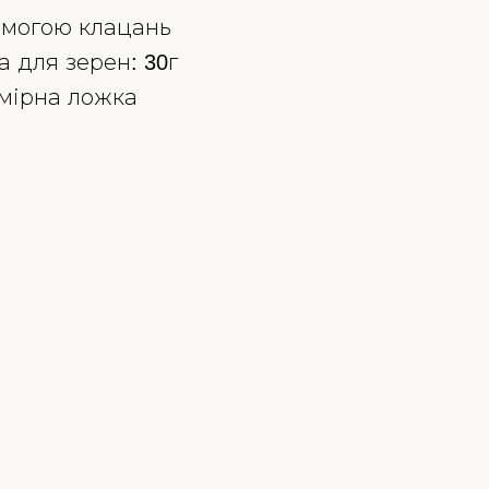
омогою клацань
а для зерен: 30г
 мірна ложка