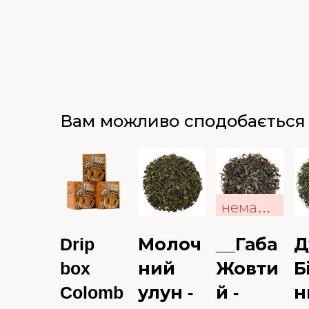
Вам можливо сподобається
немає в наявності
Drip
Молоч
__Габа
Д
box
ний
Жовти
Б
Colomb
улун -
й -
н