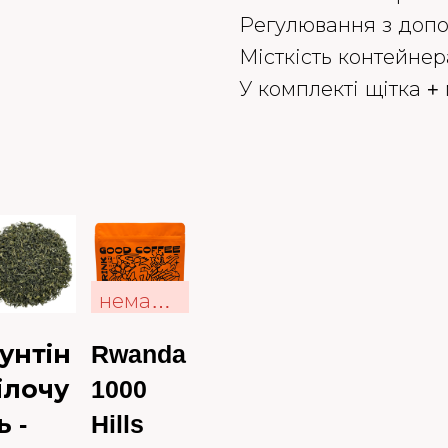
Регулювання з доп
Місткість контейнер
У комплекті щітка +
немає в наявності
унтін
Rwanda
ілочу
1000
ь -
Hills