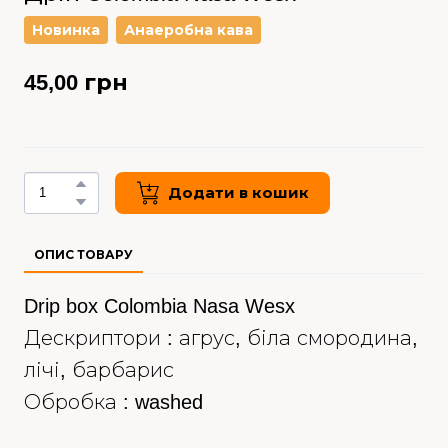
Новинка
Анаеробна кава
45,00 грн
Додати в кошик
ОПИС ТОВАРУ
Drip box Colombia Nasa Wesx
Дескриптори : агрус, біла смородина,
лічі, барбарис
Обробка : washed