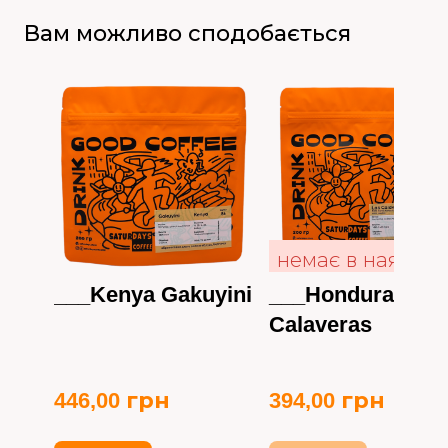
Вам можливо сподобається
немає в на
___Kenya Gakuyini
___Honduras La
Calaveras
446,00 грн
394,00 грн